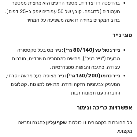
בהדפסה דו-צדדית, מספר הדפים הוא מחצית ממספר
העמודים (לדוגמה: קובץ של 50 עמודים יופק ב-25 דפים).
ברוב המקרים בחירה זו אינה משפיעה על המחיר.
סוגי נייר
נייר נטול עץ (80/140 גר׳):
נייר מט בעל טקסטורה
טבעית ("נייר רגיל"), מתאים למסמכים משרדיים, חוברות
עבודה, כתיבה והגשות סטנדרטיות.
נייר כרומו (130/200 גר׳):
נייר מצופה בעל מראה יוקרתי,
המעניק צבעוניות חזקה וחדה. מתאים למצגות, קטלוגים
וחוברות עם תמונות רבות.
אפשרויות כריכה וגימור
כל החוברות בקטגוריה זו כוללות
שקף עליון
להגנה ומראה
מקצועי.