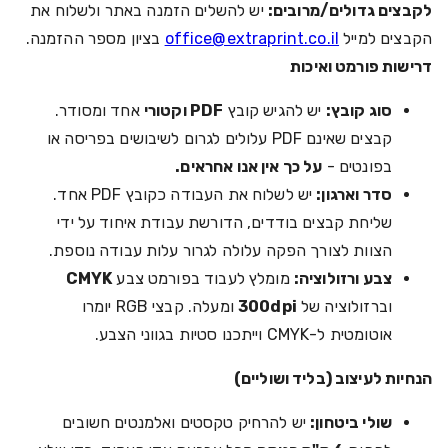
לקבצים גדולים/מרובים:
יש להשלים הזמנה באתר ולשלוח את
הקבצים למייל
office@extraprint.co.il
בציון מספר ההזמנה.
דרישות פורמט ואיכות
סוג קובץ:
יש להגיש קובץ
PDF וקטורי
אחד ומסודר.
קבצים שאינם PDF עלולים לגרום לשיבושים בפריסה או
בפונטים -
על כך אין אנו אחראים.
סדר וארגון:
יש לשלוח את העבודה כקובץ PDF אחד.
שליחת קבצים בודדים, הדורשת עבודת איחוד על ידי
הצוות לצורך הפקה עלולה לגרור עלות עבודה נוספת.
צבע ורזולוציה:
מומלץ לעבוד בפורמט צבע
CMYK
וברזולוציה של
300dpi
ומעלה. קבצי RGB יומרו
אוטומטית ל-CMYK וייתכנו סטיות בגווני הצבע.
הנחיות לעיצוב (בליד ושוליים)
שולי ביטחון:
יש להרחיק טקסטים ואלמנטים חשובים