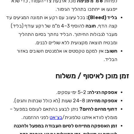
לפחות
6 מ"מ פנימה
מכל ארבעת צדי העמוד, כדי שלא
ייפגעו או ייחתכו בתהליך הגימור.
בליד (Bleed):
בכל עיצוב עם רקע או תמונה המגיעים עד
קצה הדף,
חובה
להוסיף 3–4 מ"מ של רקע עודף (בליד)
מעבר לגבולות החיתוך. הבליד נחתך בסיום התהליך
ומבטיח תוצאה מקצועית ללא שוליים לבנים.
חשוב:
אין למקם טקסטים או אלמנטים חשובים באזור
הבליד.
זמן מוכן לאיסוף / משלוח
אספקה רגילה:
2–5 ימי עסקים.
אספקה מהירה:
8–24 שעות (לא כולל שבתות וחגים).
דחוף מהיום להיום?
ניתן לבצע בהתאם לעומס במפעל –
מומלץ לוודא איתנו טלפונית/
בצ׳אט
לפני ההזמנה.
זמן האספקה מתייחס לסיום העבודה במפעל ולהכנה