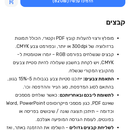
הזמינו עכשיו
(820₪)
קבצים
מומלץ ורצוי להעלות קובץ PDF וקטורי, הכולל תמונות
ברזולוציה של 300dpi או יותר, ובפורמט צבע CMYK.
קבצים שנשלחים בפורמט RGB – יומרו אוטומטית ל-
CMYK, ויש לקחת בחשבון שעלולה להיות סטיית צבעים
מהקובץ המקורי שנשלח.
התאמת צבעים:
ייתכנו סטיות צבע בגבולות 5–15% בגוון,
בהתאם לסוג המדפסת, סוג הנייר וההדפסה וכו׳.
לתשומת ליבכם ובאחריותכם
: כאשר שולחים מסמכים
שאינם PDF, כגון מסמכי מייקרוסופט Word, PowerPoint
וכדומה – תיתכן תצוגה שונה / שיבושים בפריסה או
בפונטים, לעומת הגרסה המופיעה אצלכם.
לשליחת קבצים גדולים
– השלימו את ההזמנה באתר, ואז